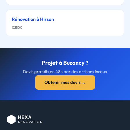
Rénovation à Hirson
02500
Projet à Buzancy ?
Devis gratuits en 48h par des artisans locaux
Obtenir mes devis →