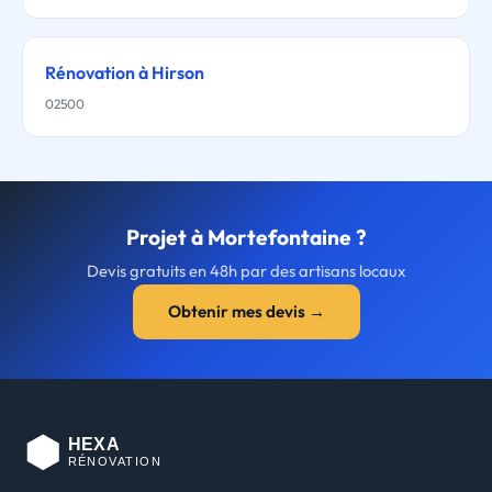
Rénovation à Hirson
02500
Projet à Mortefontaine ?
Devis gratuits en 48h par des artisans locaux
Obtenir mes devis →