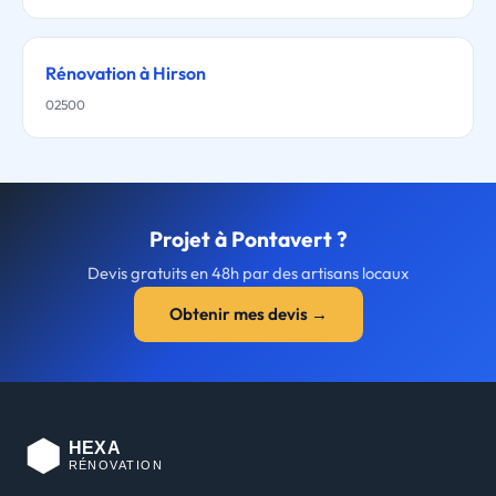
Rénovation à Hirson
02500
Projet à Pontavert ?
Devis gratuits en 48h par des artisans locaux
Obtenir mes devis →