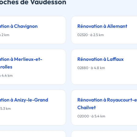
oches de Vaudesson
tion à Chavignon
Rénovation à Allemant
à 2 km
02320 · à 2.5 km
tion à Merlieux-et-
Rénovation à Laffaux
rolles
02880 · à 4.8 km
à 4.4 km
tion à Anizy-le-Grand
Rénovation à Royaucourt-e
Chailvet
 5.3 km
02000 · à 5.4 km