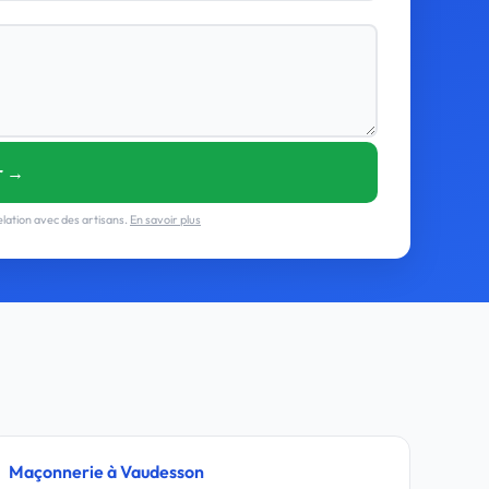
r →
lation avec des artisans.
En savoir plus
Maçonnerie à Vaudesson