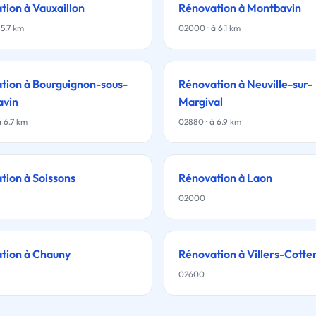
tion à Vauxaillon
Rénovation à Montbavin
 5.7 km
02000 · à 6.1 km
tion à Bourguignon-sous-
Rénovation à Neuville-sur-
avin
Margival
 6.7 km
02880 · à 6.9 km
tion à Soissons
Rénovation à Laon
02000
tion à Chauny
Rénovation à Villers-Cotte
02600