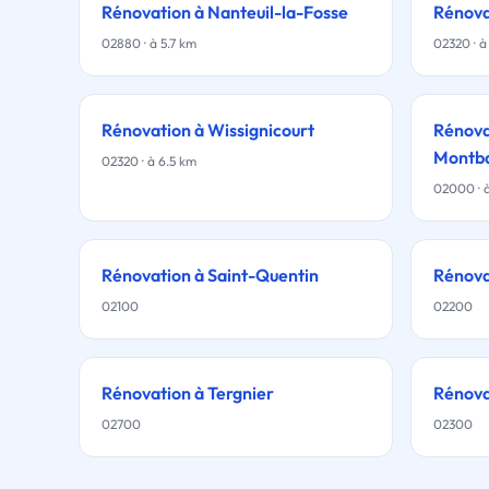
Rénovation à Nanteuil-la-Fosse
Rénova
02880 · à 5.7 km
02320 · à
Rénovation à Wissignicourt
Rénova
Montb
02320 · à 6.5 km
02000 · à
Rénovation à Saint-Quentin
Rénova
02100
02200
Rénovation à Tergnier
Rénova
02700
02300