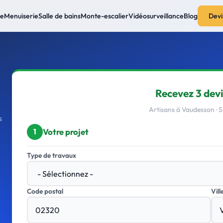
ie
Menuiserie
Salle de bains
Monte-escalier
Vidéosurveillance
Blog
Devi
Recevez 3 devi
Artisans à Vaudesson ·
s
Votre projet
1
Type de travaux
Code postal
Vill