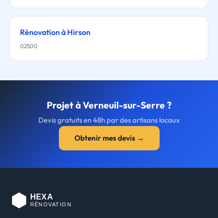
Rénovation à Hirson
02500
Projet à Verneuil-sur-Serre ?
Devis gratuits en 48h par des artisans locaux
Obtenir mes devis →