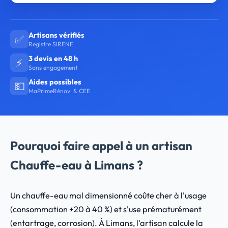
Artisans vérifiés
✅
Registre SIRENE
3 devis en 48 h
⚡
Sans engagement
Aides possibles
💵
MaPrimeRénov' & CEE
Pourquoi faire appel à un artisan
Chauffe-eau à Limans ?
Un chauffe-eau mal dimensionné coûte cher à l'usage
(consommation +20 à 40 %) et s'use prématurément
(entartrage, corrosion). À Limans, l'artisan calcule la