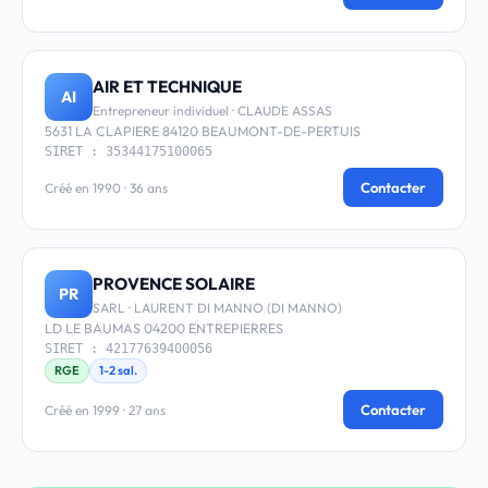
AIR ET TECHNIQUE
AI
Entrepreneur individuel · CLAUDE ASSAS
5631 LA CLAPIERE 84120 BEAUMONT-DE-PERTUIS
SIRET : 35344175100065
Contacter
Créé en 1990 · 36 ans
PROVENCE SOLAIRE
PR
SARL · LAURENT DI MANNO (DI MANNO)
LD LE BAUMAS 04200 ENTREPIERRES
SIRET : 42177639400056
RGE
1-2 sal.
Contacter
Créé en 1999 · 27 ans