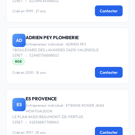
SIRET : 42299434300032
Contacter
Créé en 1999 · 27 ans
ADRIEN PEY PLOMBERIE
AD
Entrepreneur individuel · ADRIEN PEY
1 BOULEVARD DES LAVANDES 04210 VALENSOLE
SIRET : 52440756600032
RGE
Contacter
Créé en 2010 · 16 ans
ES PROVENCE
ES
Entrepreneur individuel · ETIENNE ROGER JEAN
MONTGAUDON
LE PLAN 84120 BEAUMONT-DE-PERTUIS
SIRET : 41050687700043
Contacter
Créé en 1997 · 29 ans