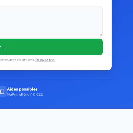
r →
lation avec des artisans.
En savoir plus
Aides possibles
💵
MaPrimeRénov' & CEE