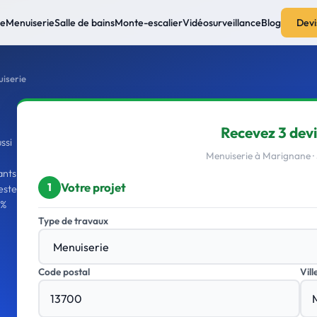
ie
Menuiserie
Salle de bains
Monte-escalier
Vidéosurveillance
Blog
Devi
iserie
Recevez 3 devi
ssi
Menuiserie à Marignane 
ants
Votre projet
1
este
 %
Type de travaux
Code postal
Vill