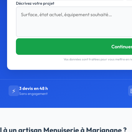
Décrivez votre projet
Continue
Vos données sont traitées pour vous mettre en re
3 devis en 48 h
⚡
Sans engagement
l à un artisan Menuiserie à Marignane ?