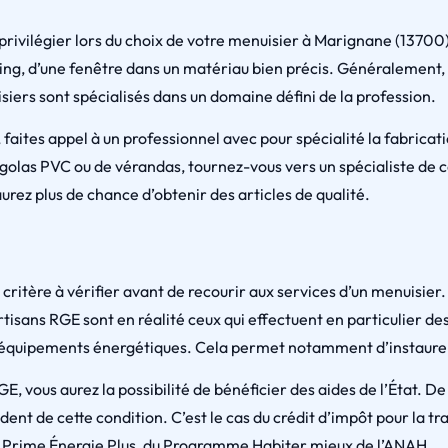
privilégier lors du choix de votre menuisier à Marignane (13700).
sing, d’une fenêtre dans un matériau bien précis. Généralement, 
ers sont spécialisés dans un domaine défini de la profession.
aites appel à un professionnel avec pour spécialité la fabricatio
golas PVC ou de vérandas, tournez-vous vers un spécialiste de 
urez plus de chance d’obtenir des articles de qualité.
ritère à vérifier avant de recourir aux services d’un menuisier. E
rtisans RGE sont en réalité ceux qui effectuent en particulier d
 d’équipements énergétiques. Cela permet notamment d’instaurer
GE, vous aurez la possibilité de bénéficier des aides de l’État. D
nt de cette condition. C’est le cas du crédit d’impôt pour la tra
la Prime Énergie Plus, du Programme Habiter mieux de l’ANAH.