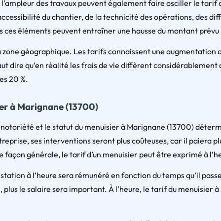
 l’ampleur des travaux peuvent également faire osciller le tari
l’accessibilité du chantier, de la technicité des opérations, des d
us ces éléments peuvent entraîner une hausse du montant prévu p
a zone géographique. Les tarifs connaissent une augmentation a
faut dire qu’en réalité les frais de vie diffèrent considérablement
les 20 %.
ier à Marignane (13700)
a notoriété et le statut du menuisier à Marignane (13700) détermi
treprise, ses interventions seront plus coûteuses, car il paiera p
e façon générale, le tarif d’un menuisier peut être exprimé à l’he
station à l’heure sera rémunéré en fonction du temps qu’il passer
 plus le salaire sera important. À l’heure, le tarif du menuisier