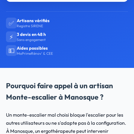
Artisans vérifiés
✅
Registre SIRENE
3 devis en 48 h
⚡
Sans engagement
Aides possibles
💵
MaPrimeRénov' & CEE
Pourquoi faire appel à un artisan
Monte-escalier à Manosque ?
Un monte-escalier mal choisi bloque l'escalier pour les
autres utilisateurs ou ne s'adapte pas à la configuration.
À Manosque, un ergothérapeute peut intervenir