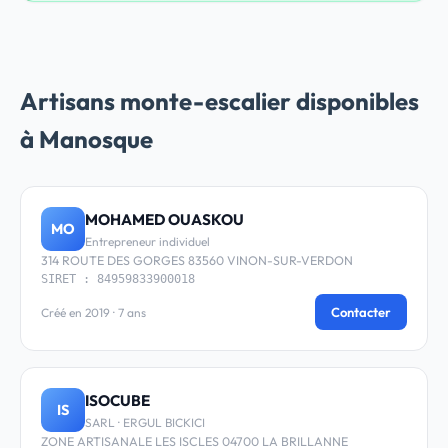
Artisans monte-escalier disponibles
à Manosque
MOHAMED OUASKOU
MO
Entrepreneur individuel
314 ROUTE DES GORGES 83560 VINON-SUR-VERDON
SIRET : 84959833900018
Contacter
Créé en 2019 · 7 ans
ISOCUBE
IS
SARL · ERGUL BICKICI
ZONE ARTISANALE LES ISCLES 04700 LA BRILLANNE