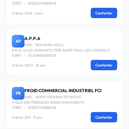
SIRET : 93824130400014
Contacter
Créé en 2024 · 2 ans
A.P.P.A
AP
SARL · BENJAMIN ADELL
8 RUE JULES HOROWITZ 13115 SAINT-PAUL-LES-DURANCE
SIRET : 43344666300034
Contacter
Créé en 2000 · 26 ans
FROID COMMERCIAL INDUSTRIEL FCI
FR
SARL · HENRI FERNAND PEYRISSAT
11 QUA DES FERRAGES 83560 GINASSERVIS
SIRET : 52985793000018
Contacter
Créé en 2011 · 15 ans