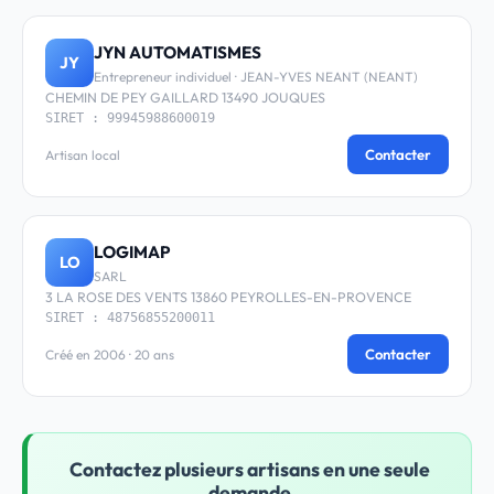
JYN AUTOMATISMES
JY
Entrepreneur individuel · JEAN-YVES NEANT (NEANT)
CHEMIN DE PEY GAILLARD 13490 JOUQUES
SIRET : 99945988600019
Contacter
Artisan local
LOGIMAP
LO
SARL
3 LA ROSE DES VENTS 13860 PEYROLLES-EN-PROVENCE
SIRET : 48756855200011
Contacter
Créé en 2006 · 20 ans
Contactez plusieurs artisans en une seule
demande