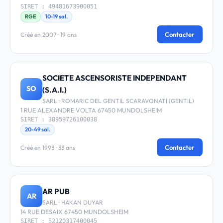
SIRET : 49481673900051
RGE
10-19 sal.
Contacter
Créé en 2007 · 19 ans
SOCIETE ASCENSORISTE INDEPENDANT
SO
(S.A.I.)
SARL · ROMARIC DEL GENTIL SCARAVONATI (GENTIL)
1 RUE ALEXANDRE VOLTA 67450 MUNDOLSHEIM
SIRET : 38959726100038
20-49 sal.
Contacter
Créé en 1993 · 33 ans
AR PUB
AR
SARL · HAKAN DUYAR
14 RUE DESAIX 67450 MUNDOLSHEIM
SIRET : 52120317400045