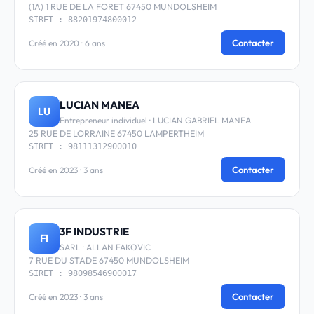
(1A) 1 RUE DE LA FORET 67450 MUNDOLSHEIM
SIRET : 88201974800012
Contacter
Créé en 2020 · 6 ans
LUCIAN MANEA
LU
Entrepreneur individuel · LUCIAN GABRIEL MANEA
25 RUE DE LORRAINE 67450 LAMPERTHEIM
SIRET : 98111312900010
Contacter
Créé en 2023 · 3 ans
3F INDUSTRIE
FI
SARL · ALLAN FAKOVIC
7 RUE DU STADE 67450 MUNDOLSHEIM
SIRET : 98098546900017
Contacter
Créé en 2023 · 3 ans