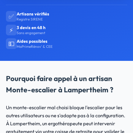
Artisans vérifiés
✅
Registre SIRENE
3 devis en 48 h
⚡
Sans engagement
Aides possibles
💵
MaPrimeRénov' & CEE
Pourquoi faire appel à un artisan
Monte-escalier à Lampertheim ?
Un monte-escalier mal choisi bloque l'escalier pour les
autres utilisateurs ou ne s'adapte pas à la configuration.
À Lampertheim, un ergothérapeute peut intervenir
gratuitement via votre caisse de retraite pour valider le