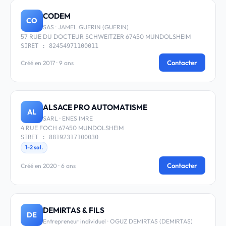
CODEM
CO
SAS · JAMEL GUERIN (GUERIN)
57 RUE DU DOCTEUR SCHWEITZER 67450 MUNDOLSHEIM
SIRET : 82454971100011
Contacter
Créé en 2017 · 9 ans
ALSACE PRO AUTOMATISME
AL
SARL · ENES IMRE
4 RUE FOCH 67450 MUNDOLSHEIM
SIRET : 88192317100030
1-2 sal.
Contacter
Créé en 2020 · 6 ans
DEMIRTAS & FILS
DE
Entrepreneur individuel · OGUZ DEMIRTAS (DEMIRTAS)