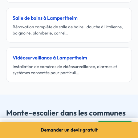
Salle de bains à Lampertheim
Rénovation complète de salle de bains : douche à l'italienne,
baignoire, plomberie, carrel…
Vidéosurveillance à Lampertheim
Installation de caméras de vidéosurveillance, alarmes et
systèmes connectés pour particuli…
Monte-escalier dans les communes
voisines
Monte-escalier à Lampertheim
Mes devis →
Demander un devis gratuit
3 devis gratuits · sans engagement