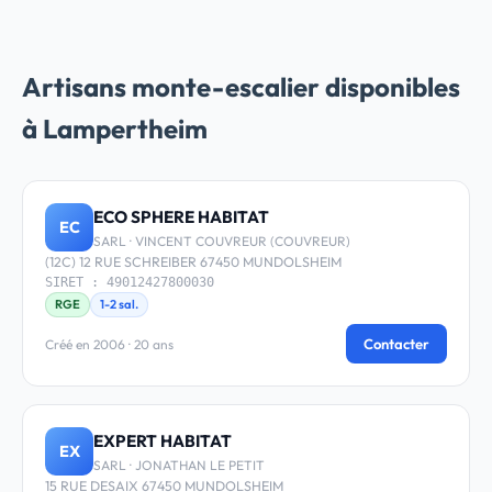
Artisans monte-escalier disponibles
à Lampertheim
ECO SPHERE HABITAT
EC
SARL · VINCENT COUVREUR (COUVREUR)
(12C) 12 RUE SCHREIBER 67450 MUNDOLSHEIM
SIRET : 49012427800030
RGE
1-2 sal.
Contacter
Créé en 2006 · 20 ans
EXPERT HABITAT
EX
SARL · JONATHAN LE PETIT
15 RUE DESAIX 67450 MUNDOLSHEIM