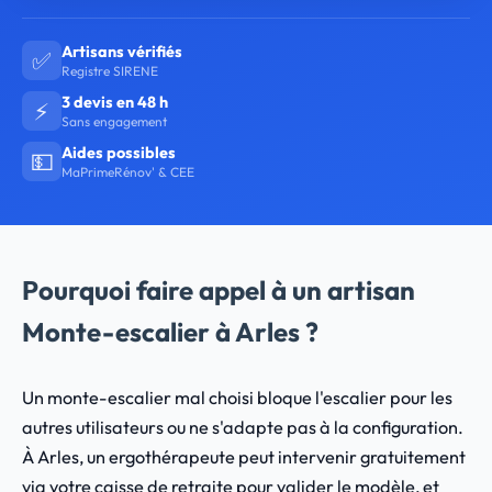
Artisans vérifiés
✅
Registre SIRENE
3 devis en 48 h
⚡
Sans engagement
Aides possibles
💵
MaPrimeRénov' & CEE
Pourquoi faire appel à un artisan
Monte-escalier à Arles ?
Un monte-escalier mal choisi bloque l'escalier pour les
autres utilisateurs ou ne s'adapte pas à la configuration.
À Arles, un ergothérapeute peut intervenir gratuitement
via votre caisse de retraite pour valider le modèle, et