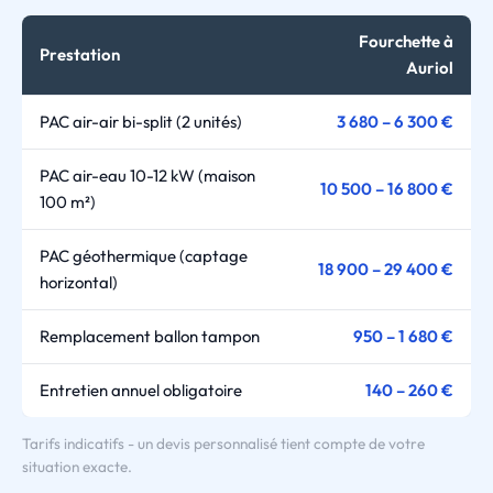
Fourchette à
Prestation
Auriol
PAC air-air bi-split (2 unités)
3 680 – 6 300 €
PAC air-eau 10-12 kW (maison
10 500 – 16 800 €
100 m²)
PAC géothermique (captage
18 900 – 29 400 €
horizontal)
Remplacement ballon tampon
950 – 1 680 €
Entretien annuel obligatoire
140 – 260 €
Tarifs indicatifs - un devis personnalisé tient compte de votre
situation exacte.