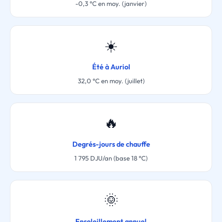
-0,3 °C en moy. (janvier)
☀️
Été à Auriol
32,0 °C en moy. (juillet)
🔥
Degrés-jours de chauffe
1 795 DJU/an (base 18 °C)
🌞
Ensoleillement annuel