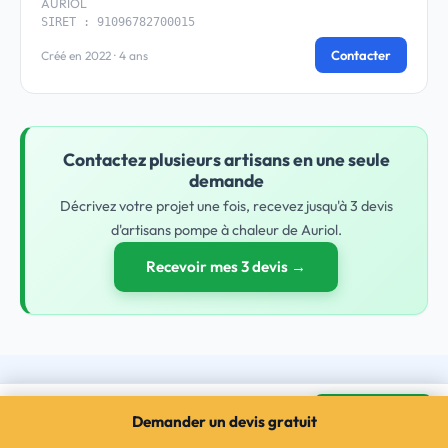
AURIOL
SIRET : 91096782700015
Contacter
Créé en 2022 · 4 ans
Contactez plusieurs artisans en une seule
demande
Décrivez votre projet une fois, recevez jusqu'à 3 devis
d'artisans pompe à chaleur de Auriol.
Recevoir mes 3 devis →
Pompe à chaleur à Auriol
Questions fréquentes - Pompe à
Mes devis →
Demander un devis gratuit
3 devis gratuits · sans engagement