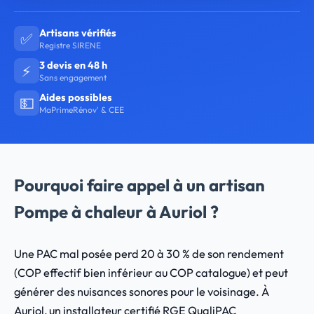
Artisans vérifiés
✅
Registre SIRENE
3 devis en 48 h
⚡
Sans engagement
Aides possibles
💵
MaPrimeRénov' & CEE
Pourquoi faire appel à un artisan
Pompe à chaleur à Auriol ?
Une PAC mal posée perd 20 à 30 % de son rendement
(COP effectif bien inférieur au COP catalogue) et peut
générer des nuisances sonores pour le voisinage. À
Auriol, un installateur certifié RGE QualiPAC