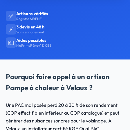
Artisans vérifiés
✅
Registre SIRENE
3 devis en 48 h
⚡
Sans engagement
Aides possibles
💵
MaPrimeRénov' & CEE
Pourquoi faire appel à un artisan
Pompe à chaleur à Velaux ?
Une PAC mal posée perd 20 à 30 % de son rendement
(COP effectif bien inférieur au COP catalogue) et peut
générer des nuisances sonores pour le voisinage. À
Velaux, un installateur certifié RGE QualiPAC