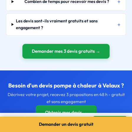
Combien de temps pour recevoir mes devis ?
Les devis sont-ils vraiment gratuits et sans
engagement ?
Demander mes 3 devis gratuits →
Besoin d'un devis pompe à chaleur à Velaux ?
Décrivez votre projet, recevez 3 propositions en 48 h - gratuit
et sans engagement
Obtenir mes devis →
Pompe à chaleur à Velaux
Mes devis →
Demander un devis gratuit
3 devis gratuits · sans engagement