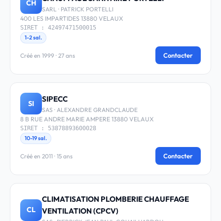
CH
SARL · PATRICK PORTELLI
400 LES IMPARTIDES 13880 VELAUX
SIRET : 42497471500015
1-2 sal.
Contacter
Créé en 1999 · 27 ans
SIPECC
SI
SAS · ALEXANDRE GRANDCLAUDE
8 B RUE ANDRE MARIE AMPERE 13880 VELAUX
SIRET : 53878893600028
10-19 sal.
Contacter
Créé en 2011 · 15 ans
CLIMATISATION PLOMBERIE CHAUFFAGE
CL
VENTILATION (CPCV)