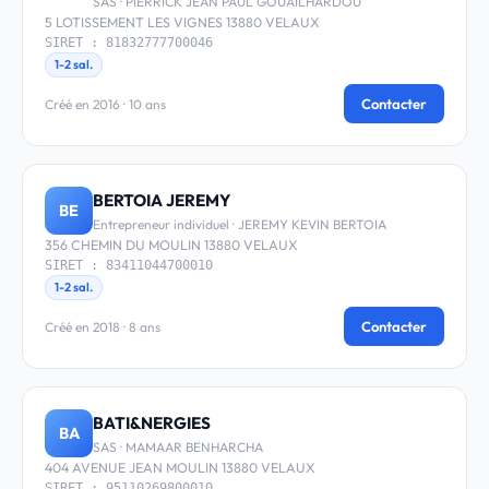
SAS · PIERRICK JEAN PAUL GOUAILHARDOU
5 LOTISSEMENT LES VIGNES 13880 VELAUX
SIRET : 81832777700046
1-2 sal.
Contacter
Créé en 2016 · 10 ans
BERTOIA JEREMY
BE
Entrepreneur individuel · JEREMY KEVIN BERTOIA
356 CHEMIN DU MOULIN 13880 VELAUX
SIRET : 83411044700010
1-2 sal.
Contacter
Créé en 2018 · 8 ans
BATI&NERGIES
BA
SAS · MAMAAR BENHARCHA
404 AVENUE JEAN MOULIN 13880 VELAUX
SIRET : 95110269800010