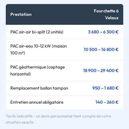
Fourchette à
Prestation
Velaux
PAC air-air bi-split (2 unités)
3 680 – 6 300 €
PAC air-eau 10-12 kW (maison
10 500 – 16 800 €
100 m²)
PAC géothermique (captage
18 900 – 29 400 €
horizontal)
Remplacement ballon tampon
950 – 1 680 €
Entretien annuel obligatoire
140 – 260 €
Tarifs indicatifs - un devis personnalisé tient compte de votre
situation exacte.