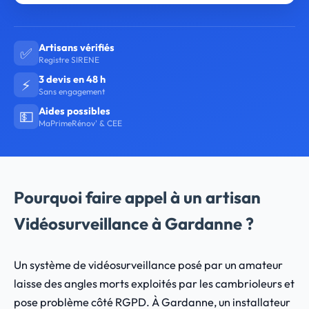
Artisans vérifiés
✅
Registre SIRENE
3 devis en 48 h
⚡
Sans engagement
Aides possibles
💵
MaPrimeRénov' & CEE
Pourquoi faire appel à un artisan
Vidéosurveillance à Gardanne ?
Un système de vidéosurveillance posé par un amateur
laisse des angles morts exploités par les cambrioleurs et
pose problème côté RGPD. À Gardanne, un installateur