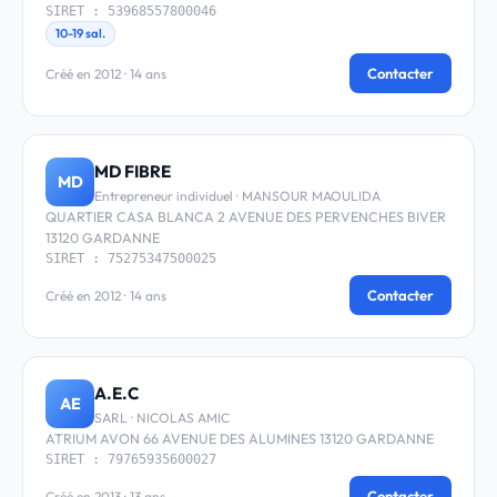
SIRET : 53968557800046
10-19 sal.
Contacter
Créé en 2012 · 14 ans
MD FIBRE
MD
Entrepreneur individuel · MANSOUR MAOULIDA
QUARTIER CASA BLANCA 2 AVENUE DES PERVENCHES BIVER
13120 GARDANNE
SIRET : 75275347500025
Contacter
Créé en 2012 · 14 ans
A.E.C
AE
SARL · NICOLAS AMIC
ATRIUM AVON 66 AVENUE DES ALUMINES 13120 GARDANNE
SIRET : 79765935600027
Contacter
Créé en 2013 · 13 ans