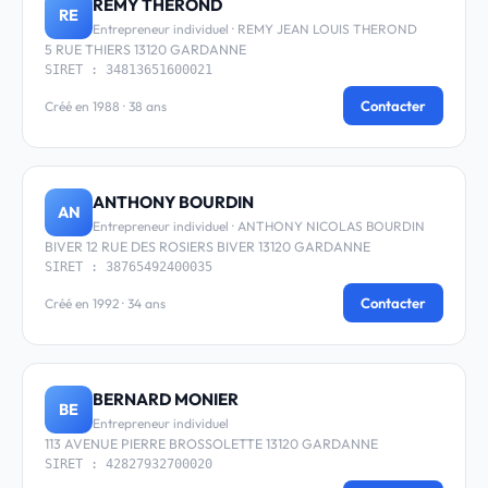
REMY THEROND
RE
Entrepreneur individuel · REMY JEAN LOUIS THEROND
5 RUE THIERS 13120 GARDANNE
SIRET : 34813651600021
Contacter
Créé en 1988 · 38 ans
ANTHONY BOURDIN
AN
Entrepreneur individuel · ANTHONY NICOLAS BOURDIN
BIVER 12 RUE DES ROSIERS BIVER 13120 GARDANNE
SIRET : 38765492400035
Contacter
Créé en 1992 · 34 ans
BERNARD MONIER
BE
Entrepreneur individuel
113 AVENUE PIERRE BROSSOLETTE 13120 GARDANNE
SIRET : 42827932700020