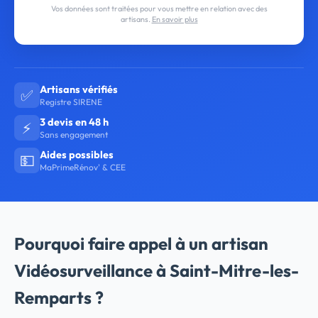
Vos données sont traitées pour vous mettre en relation avec des
artisans.
En savoir plus
Artisans vérifiés
✅
Registre SIRENE
3 devis en 48 h
⚡
Sans engagement
Aides possibles
💵
MaPrimeRénov' & CEE
Pourquoi faire appel à un artisan
Vidéosurveillance à Saint-Mitre-les-
Remparts ?