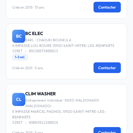
Contacter
Créé en 2013 · 13 ans
BC ELEC
BC
SARL · CHAOUKI BOUNEJLA
4 IMPASSE LOU ROURE 13920 SAINT-MITRE-LES-REMPARTS
SIRET : 89158875800013
1-2 sal.
Contacter
Créé en 2021 · 5 ans
CLIM WASHER
CL
Entrepreneur individuel · ENZO MALDONADO
(MALDONADO)
5 IMPASSE MARCEL PAGNOL 13920 SAINT-MITRE-LES-
REMPARTS
SIRET : 89883912100024
Contacter
Créé en 2021 · 5 ans