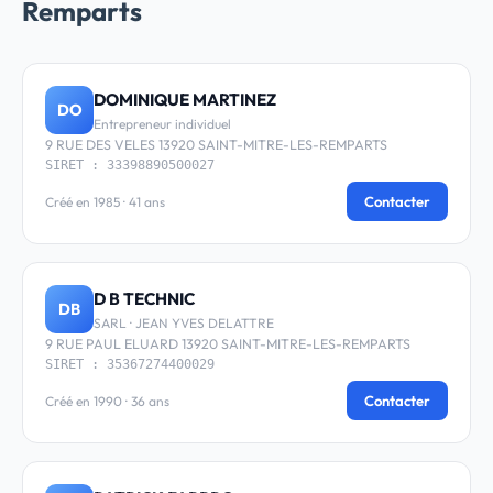
Remparts
DOMINIQUE MARTINEZ
DO
Entrepreneur individuel
9 RUE DES VELES 13920 SAINT-MITRE-LES-REMPARTS
SIRET : 33398890500027
Contacter
Créé en 1985 · 41 ans
D B TECHNIC
DB
SARL · JEAN YVES DELATTRE
9 RUE PAUL ELUARD 13920 SAINT-MITRE-LES-REMPARTS
SIRET : 35367274400029
Contacter
Créé en 1990 · 36 ans