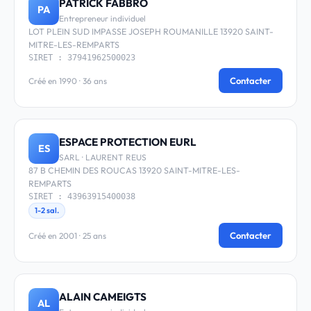
PATRICK FABBRO
PA
Entrepreneur individuel
LOT PLEIN SUD IMPASSE JOSEPH ROUMANILLE 13920 SAINT-
MITRE-LES-REMPARTS
SIRET : 37941962500023
Contacter
Créé en 1990 · 36 ans
ESPACE PROTECTION EURL
ES
SARL · LAURENT REUS
87 B CHEMIN DES ROUCAS 13920 SAINT-MITRE-LES-
REMPARTS
SIRET : 43963915400038
1-2 sal.
Contacter
Créé en 2001 · 25 ans
ALAIN CAMEIGTS
AL