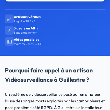
Artisans vérifiés
✅
Registre SIRENE
3 devis en 48 h
⚡
Sans engagement
Aides possibles
💵
MaPrimeRénov' & CEE
Pourquoi faire appel à un artisan
Vidéosurveillance à Guillestre ?
Un système de vidéosurveillance posé par un amateur
laisse des angles morts exploités par les cambrioleurs et
pose problème côté RGPD. À Guillestre, un installateur