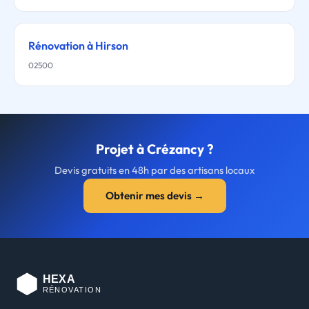
Rénovation à Hirson
02500
Projet à Crézancy ?
Devis gratuits en 48h par des artisans locaux
Obtenir mes devis →