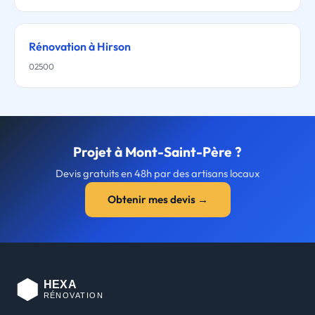
Rénovation à Hirson
02500
Projet à Mont-Saint-Père ?
Devis gratuits en 48h par des artisans locaux
Obtenir mes devis →