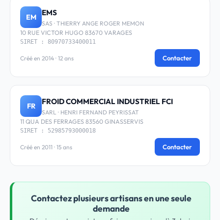
EMS
EM
SAS · THIERRY ANGE ROGER MEMON
10 RUE VICTOR HUGO 83670 VARAGES
SIRET : 80970733400011
Contacter
Créé en 2014 · 12 ans
FROID COMMERCIAL INDUSTRIEL FCI
FR
SARL · HENRI FERNAND PEYRISSAT
11 QUA DES FERRAGES 83560 GINASSERVIS
SIRET : 52985793000018
Contacter
Créé en 2011 · 15 ans
Contactez plusieurs artisans en une seule
demande