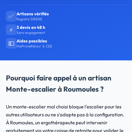
Artisans vérifiés
✅
Registre SIRENE
3 devis en 48 h
⚡
Sans engagement
Aides possibles
💵
MaPrimeRénov' & CEE
Pourquoi faire appel à un artisan
Monte-escalier à Roumoules ?
Un monte-escalier mal choisi bloque l'escalier pour les
autres utilisateurs ou ne s'adapte pas à la configuration.
À Roumoules, un ergothérapeute peut intervenir
gratuitement via votre caisse de retraite pour valider le