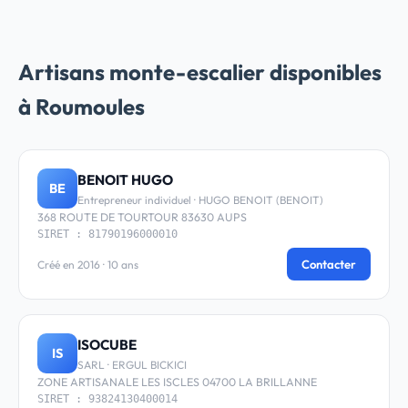
Artisans monte-escalier disponibles
à Roumoules
BENOIT HUGO
BE
Entrepreneur individuel · HUGO BENOIT (BENOIT)
368 ROUTE DE TOURTOUR 83630 AUPS
SIRET : 81790196000010
Contacter
Créé en 2016 · 10 ans
ISOCUBE
IS
SARL · ERGUL BICKICI
ZONE ARTISANALE LES ISCLES 04700 LA BRILLANNE
SIRET : 93824130400014