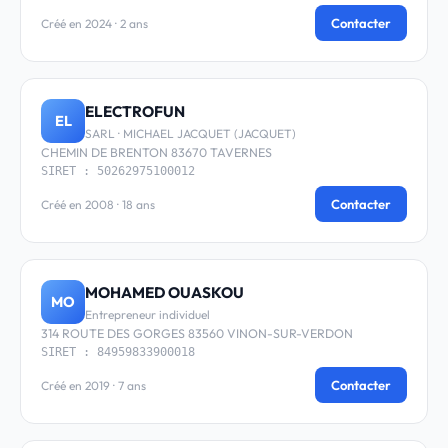
Contacter
Créé en 2024 · 2 ans
ELECTROFUN
EL
SARL · MICHAEL JACQUET (JACQUET)
CHEMIN DE BRENTON 83670 TAVERNES
SIRET : 50262975100012
Contacter
Créé en 2008 · 18 ans
MOHAMED OUASKOU
MO
Entrepreneur individuel
314 ROUTE DES GORGES 83560 VINON-SUR-VERDON
SIRET : 84959833900018
Contacter
Créé en 2019 · 7 ans