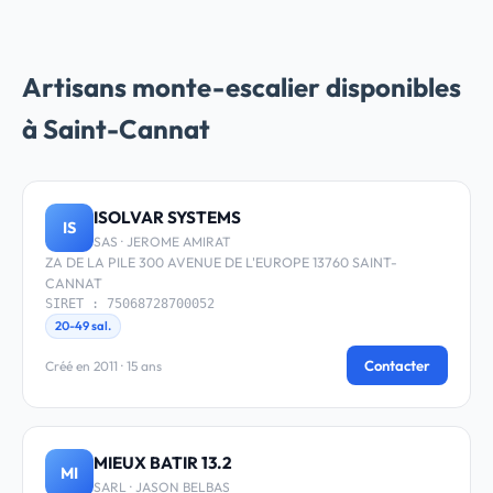
Artisans monte-escalier disponibles
à Saint-Cannat
ISOLVAR SYSTEMS
IS
SAS · JEROME AMIRAT
ZA DE LA PILE 300 AVENUE DE L'EUROPE 13760 SAINT-
CANNAT
SIRET : 75068728700052
20-49 sal.
Contacter
Créé en 2011 · 15 ans
MIEUX BATIR 13.2
MI
SARL · JASON BELBAS