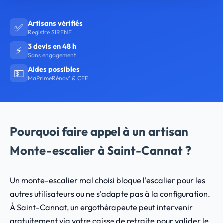
Artisans vérifiés
✅
Registre SIRENE
3 devis en 48 h
⚡
Sans engagement
Aides possibles
💵
MaPrimeRénov' & CEE
Pourquoi faire appel à un artisan
Monte-escalier à Saint-Cannat ?
Un monte-escalier mal choisi bloque l'escalier pour les
autres utilisateurs ou ne s'adapte pas à la configuration.
À Saint-Cannat, un ergothérapeute peut intervenir
gratuitement via votre caisse de retraite pour valider le