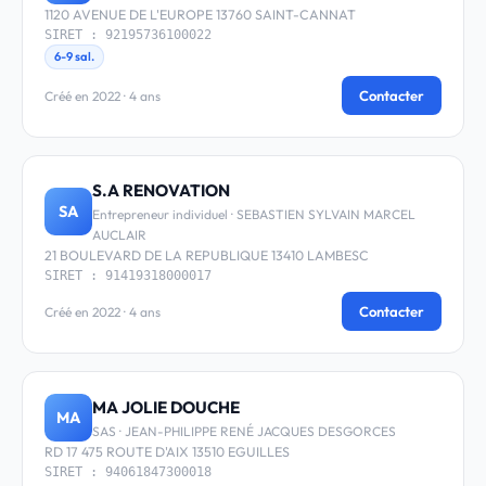
1120 AVENUE DE L'EUROPE 13760 SAINT-CANNAT
SIRET : 92195736100022
6-9 sal.
Contacter
Créé en 2022 · 4 ans
S.A RENOVATION
SA
Entrepreneur individuel · SEBASTIEN SYLVAIN MARCEL
AUCLAIR
21 BOULEVARD DE LA REPUBLIQUE 13410 LAMBESC
SIRET : 91419318000017
Contacter
Créé en 2022 · 4 ans
MA JOLIE DOUCHE
MA
SAS · JEAN-PHILIPPE RENÉ JACQUES DESGORCES
RD 17 475 ROUTE D'AIX 13510 EGUILLES
SIRET : 94061847300018