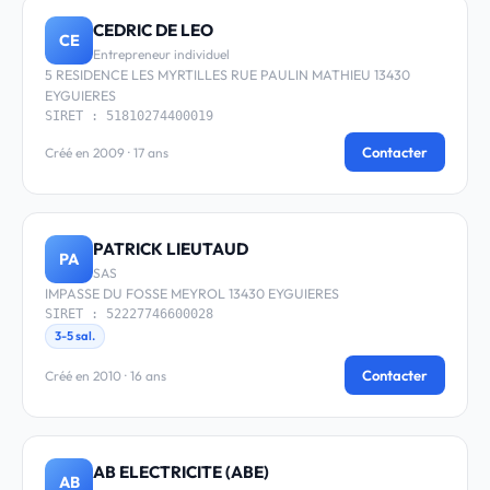
CEDRIC DE LEO
CE
Entrepreneur individuel
5 RESIDENCE LES MYRTILLES RUE PAULIN MATHIEU 13430
EYGUIERES
SIRET : 51810274400019
Contacter
Créé en 2009 · 17 ans
PATRICK LIEUTAUD
PA
SAS
IMPASSE DU FOSSE MEYROL 13430 EYGUIERES
SIRET : 52227746600028
3-5 sal.
Contacter
Créé en 2010 · 16 ans
AB ELECTRICITE (ABE)
AB