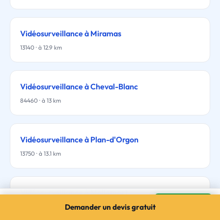
Vidéosurveillance à Miramas
13140 · à 12.9 km
Vidéosurveillance à Cheval-Blanc
84460 · à 13 km
Vidéosurveillance à Plan-d'Orgon
13750 · à 13.1 km
Vidéosurveillance à Mallemort
Vidéosurveillance à Eyguières
Mes devis →
Demander un devis gratuit
13370 · à 14.1 km
3 devis gratuits · sans engagement