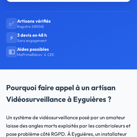
Artisans vérifiés
✅
Registre SIRENE
3 devis en 48 h
⚡
Sans engagement
Aides possibles
💵
MaPrimeRénov' & CEE
Pourquoi faire appel à un artisan
Vidéosurveillance à Eyguières ?
Un système de vidéosurveillance posé par un amateur
laisse des angles morts exploités par les cambrioleurs et
pose problème côté RGPD. À Eyguières, un installateur