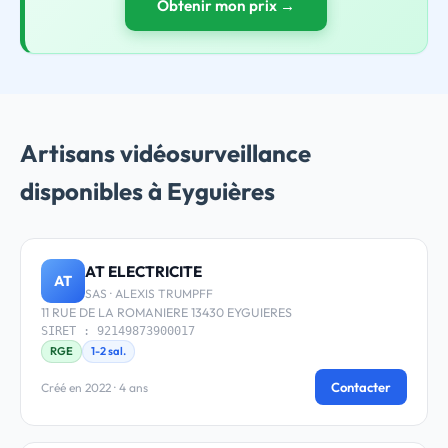
Obtenir mon prix →
Artisans vidéosurveillance
disponibles à Eyguières
AT ELECTRICITE
AT
SAS · ALEXIS TRUMPFF
11 RUE DE LA ROMANIERE 13430 EYGUIERES
SIRET : 92149873900017
RGE
1-2 sal.
Contacter
Créé en 2022 · 4 ans