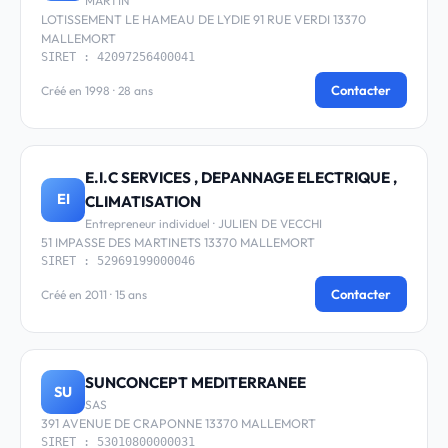
MARTIN
LOTISSEMENT LE HAMEAU DE LYDIE 91 RUE VERDI 13370
MALLEMORT
SIRET : 42097256400041
Contacter
Créé en 1998 · 28 ans
E.I.C SERVICES , DEPANNAGE ELECTRIQUE ,
EI
CLIMATISATION
Entrepreneur individuel · JULIEN DE VECCHI
51 IMPASSE DES MARTINETS 13370 MALLEMORT
SIRET : 52969199000046
Contacter
Créé en 2011 · 15 ans
SUNCONCEPT MEDITERRANEE
SU
SAS
391 AVENUE DE CRAPONNE 13370 MALLEMORT
SIRET : 53010800000031