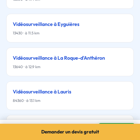
Vidéosurveillance à Eyguières
13430 · à 11.5 km
Vidéosurveillance à La Roque-d'Anthéron
13640 · à 12.9 km
Vidéosurveillance à Lauris
84360 · à 13.1 km
Vidéosurveillance à Orgon
Vidéosurveillance à Alleins
Mes devis →
Demander un devis gratuit
3 devis gratuits · sans engagement
13660 · à 13.1 km