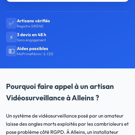
Artisans vérifiés
✅
Registre SIRENE
3 devis en 48 h
⚡
Sans engagement
Aides possibles
💵
MaPrimeRénov' & CEE
Pourquoi faire appel à un artisan
Vidéosurveillance à Alleins ?
Un système de vidéosurveillance posé par un amateur
laisse des angles morts exploités par les cambrioleurs et
pose problème côté RGPD. À Alleins, un installateur