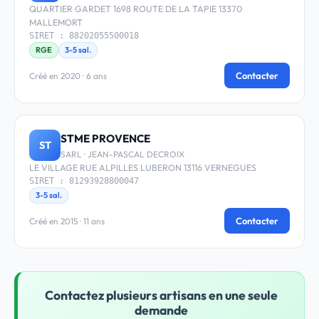
QUARTIER GARDET 1698 ROUTE DE LA TAPIE 13370
MALLEMORT
SIRET : 88202055500018
RGE
3-5 sal.
Contacter
Créé en 2020 · 6 ans
STME PROVENCE
ST
SARL · JEAN-PASCAL DECROIX
LE VILLAGE RUE ALPILLES LUBERON 13116 VERNEGUES
SIRET : 81293928800047
3-5 sal.
Contacter
Créé en 2015 · 11 ans
Contactez plusieurs artisans en une seule
demande