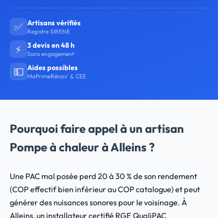
Artisans vérifiés
✅
Registre SIRENE
3 devis en 48 h
⚡
Sans engagement
Aides possibles
💵
MaPrimeRénov' & CEE
Pourquoi faire appel à un artisan
Pompe à chaleur à Alleins ?
Une PAC mal posée perd 20 à 30 % de son rendement
(COP effectif bien inférieur au COP catalogue) et peut
générer des nuisances sonores pour le voisinage. À
Alleins, un installateur certifié RGE QualiPAC