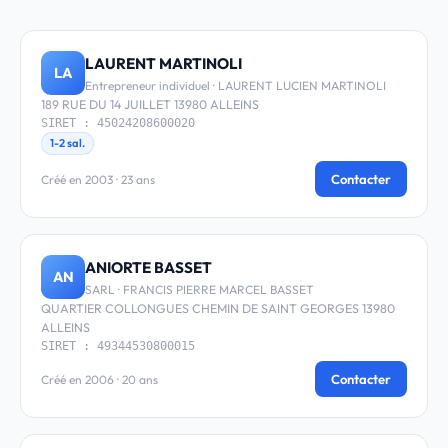
LAURENT MARTINOLI
LA
Entrepreneur individuel · LAURENT LUCIEN MARTINOLI
189 RUE DU 14 JUILLET 13980 ALLEINS
SIRET : 45024208600020
1-2 sal.
Contacter
Créé en 2003 · 23 ans
ANIORTE BASSET
AN
SARL · FRANCIS PIERRE MARCEL BASSET
QUARTIER COLLONGUES CHEMIN DE SAINT GEORGES 13980
ALLEINS
SIRET : 49344530800015
Contacter
Créé en 2006 · 20 ans