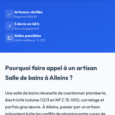
Artisans vérifiés
✅
Registre SIRENE
3 devis en 48 h
⚡
Sans engagement
Aides possibles
💵
MaPrimeRénov' & CEE
Pourquoi faire appel à un artisan
Salle de bains à Alleins ?
Une salle de bains nécessite de coordonner plomberie,
électricité (volume 1/2/3 en NF C 15-100), carrelage et
parfois gros œuvre. À Alleins, passer par un artisan
polyvalent évite les conflits de planning entre corps de