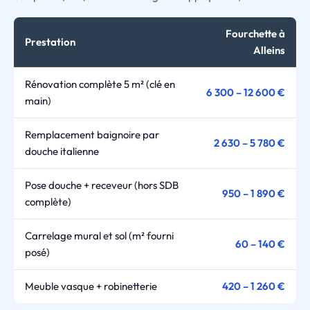
Fourchette à
Prestation
Alleins
Rénovation complète 5 m² (clé en
6 300 – 12 600 €
main)
Remplacement baignoire par
2 630 – 5 780 €
douche italienne
Pose douche + receveur (hors SDB
950 – 1 890 €
complète)
Carrelage mural et sol (m² fourni
60 – 140 €
posé)
Meuble vasque + robinetterie
420 – 1 260 €